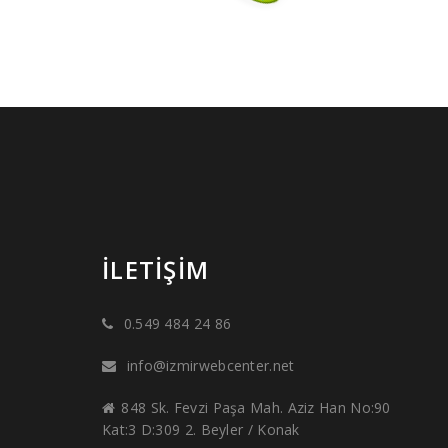
İLETIŞIM
0.549 484 24 86
info@izmirwebcenter.net
848 Sk. Fevzi Paşa Mah. Aziz Han No:90
Kat:3 D:309 2. Beyler / Konak