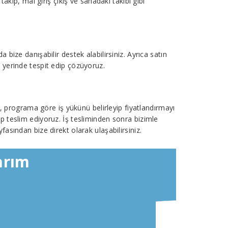
akip, mal giriş çıkış ve sahadaki takibi gibi
bize danışabilir destek alabilirsiniz. Ayrıca satın
nu yerinde tespit edip çözüyoruz.
a, programa göre iş yükünü belirleyip fiyatlandırmayı
p teslim ediyoruz. İş tesliminden sonra bizimle
fasından bize direkt olarak ulaşabilirsiniz.
arım