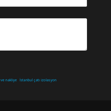
ve nakliye
İstanbul çatı izolasyon