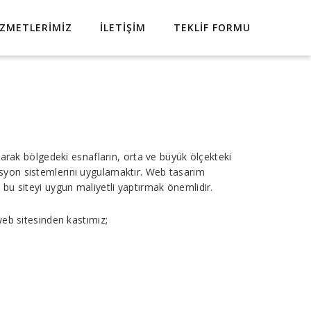
IZMETLERIMIZ
İLETIŞIM
TEKLIF FORMU
rak bölgedeki esnafların, orta ve büyük ölçekteki
asyon sistemlerini uygulamaktır. Web tasarım
 bu siteyi uygun maliyetli yaptırmak önemlidir.
web sitesinden kastımız;