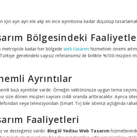
in için ayrı ayrı ele alıp en ince ayrıntısına kadar düşünüp tasarlama
arım Bölgesindeki Faaliyetle
an metropole kadar her bölgede
web tasarım
hizmetinin önemi artma
rkiye genelindeki sayısız referansımız ile birlikte %100 müşteri me
emli Ayrıntılar
 önemli bazı ayrıntılar vardır. Örneğin sektörünüze uygun tema seçim
ması size dönen müşteri sayısını ciddi oranda arttıracaktır. Ayrıca si
lefondan veya televizyondan (Smart Tv) bile sitenizi açtığında rahatç
arım Faaliyetleri
z ve desteğimiz vardır.
Bingöl Yedisu Web Tasarım
hizmetlerinde