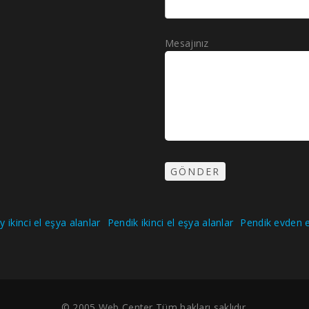
Mesajınız
 ikinci el eşya alanlar
Pendik ikinci el eşya alanlar
Pendik evden e
© 2005
Web Center
Tüm hakları saklıdır.