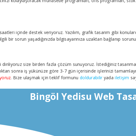
atınızı kolaylaştıracak muhasebe programları, ofis programları, stok t
leri içinde destek veriyoruz. Yazılım, grafik tasarım gibi konularda 
ile ilgili bir sorun yaşadığınızda bilgisayarınıza uzaktan bağlanıp soru
izi dinliyoruz size birden fazla çözüm sunuyoruz. İstediğiniz tasarım
ıktan sonra iş yükünüze göre 3-7 gün içerisinde işlerinizi tamamlayı
iyoruz
. Bize ulaşmak için teklif formunu
doldurabilir
yada
iletişim
say
Bingöl Yedisu Web Tas