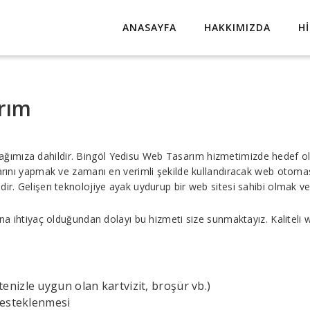
ANASAYFA
HAKKIMIZDA
H
rım
ağımıza dahildir. Bingöl Yedisu Web Tasarım hizmetimizde hedef ola
mlarını yapmak ve zamanı en verimli şekilde kullandıracak web otom
ir. Gelişen teknolojiye ayak uydurup bir web sitesi sahibi olmak ve
ına ihtiyaç olduğundan dolayı bu hizmeti size sunmaktayız. Kaliteli 
nizle uygun olan kartvizit, broşür vb.)
desteklenmesi