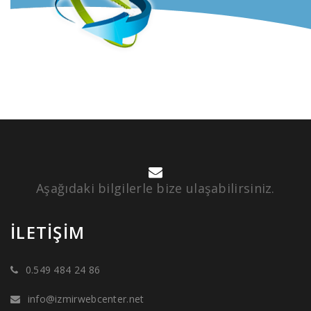
Aşağıdaki bilgilerle bize ulaşabilirsiniz.
İLETIŞIM
0.549 484 24 86
info@izmirwebcenter.net