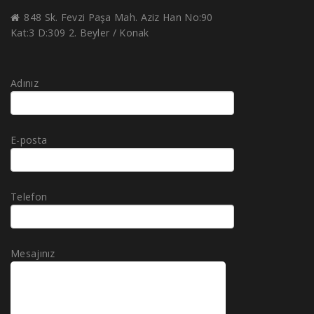
848 Sk. Fevzi Paşa Mah. Aziz Han No:90
Kat:3 D:309 2. Beyler / Konak
Adınız
E-posta
Telefon
Mesajınız