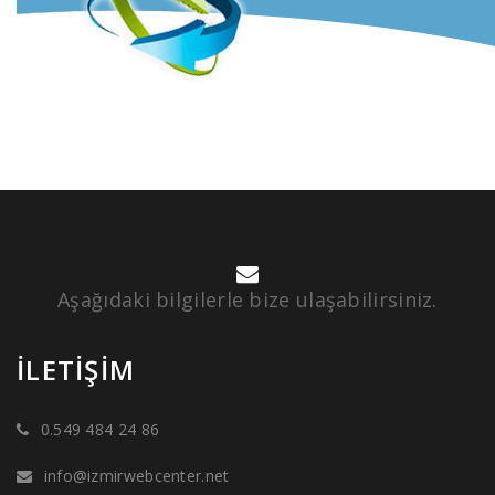
Aşağıdaki bilgilerle bize ulaşabilirsiniz.
İLETIŞIM
0.549 484 24 86
info@izmirwebcenter.net