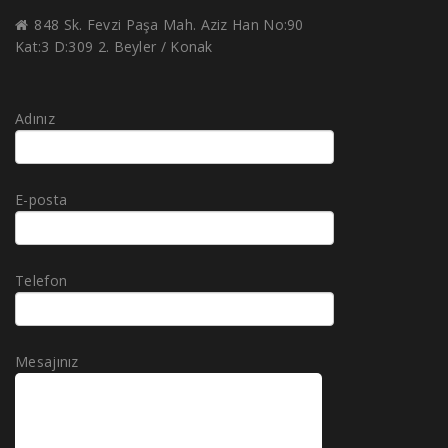
848 Sk. Fevzi Paşa Mah. Aziz Han No:90
Kat:3 D:309 2. Beyler / Konak
Adınız
E-posta
Telefon
Mesajınız