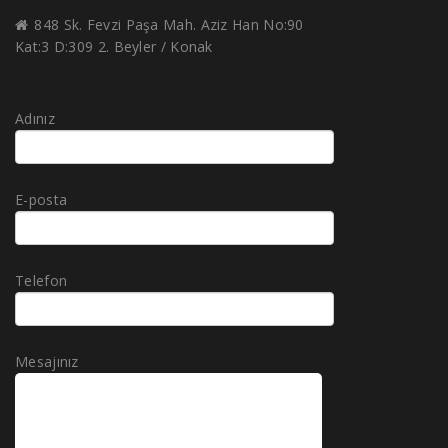
848 Sk. Fevzi Paşa Mah. Aziz Han No:90
Kat:3 D:309 2. Beyler / Konak
Adınız
E-posta
Telefon
Mesajınız