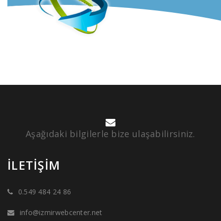
Aşağıdaki bilgilerle bize ulaşabilirsiniz.
İLETIŞIM
0.549 484 24 86
info@izmirwebcenter.net