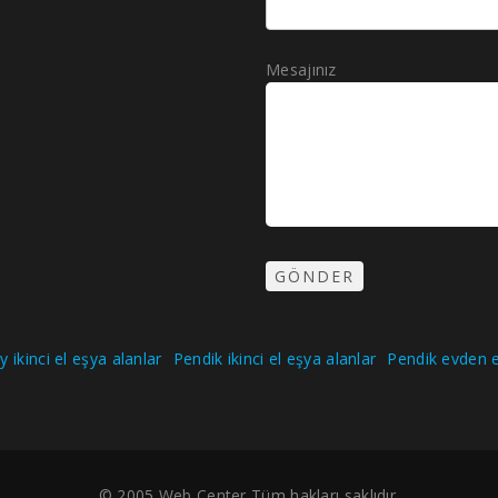
Mesajınız
 ikinci el eşya alanlar
Pendik ikinci el eşya alanlar
Pendik evden e
© 2005
Web Center
Tüm hakları saklıdır.