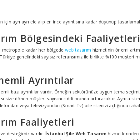
in için ayrı ayrı ele alıp en ince ayrıntısına kadar düşünüp tasarlama
rım Bölgesindeki Faaliyetler
an metropole kadar her bölgede
web tasarım
hizmetinin önemi artma
rkiye genelindeki sayısız referansımız ile birlikte %100 müşteri me
emli Ayrıntılar
 önemli bazı ayrıntılar vardır. Örneğin sektörünüze uygun tema seçim
ması size dönen müşteri sayısını ciddi oranda arttıracaktır. Ayrıca si
lefondan veya televizyondan (Smart Tv) bile sitenizi açtığında rahatç
rım Faaliyetleri
 ve desteğimiz vardır.
İstanbul Şile Web Tasarım
hizmetlerinden f