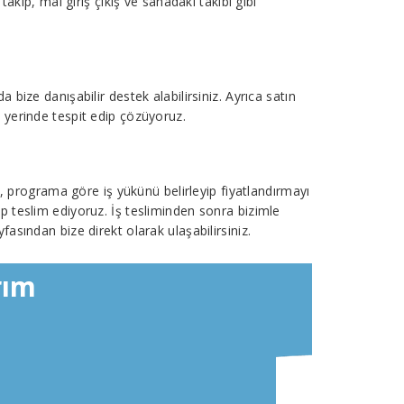
akip, mal giriş çıkış ve sahadaki takibi gibi
bize danışabilir destek alabilirsiniz. Ayrıca satın
nu yerinde tespit edip çözüyoruz.
a, programa göre iş yükünü belirleyip fiyatlandırmayı
p teslim ediyoruz. İş tesliminden sonra bizimle
fasından bize direkt olarak ulaşabilirsiniz.
rım