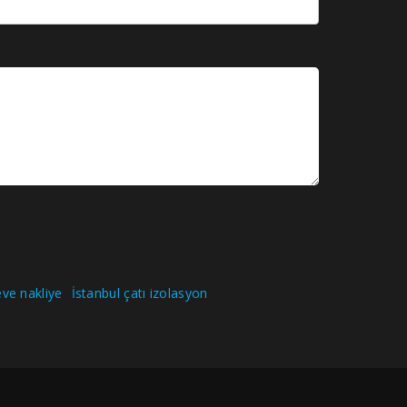
ve nakliye
İstanbul çatı izolasyon