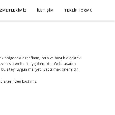
IZMETLERIMIZ
İLETIŞIM
TEKLIF FORMU
k bölgedeki esnafların, orta ve büyük ölçekteki
asyon sistemlerini uygulamaktır. Web tasarım
 bu siteyi uygun maliyetli yaptırmak önemlidir.
eb sitesinden kastımız;