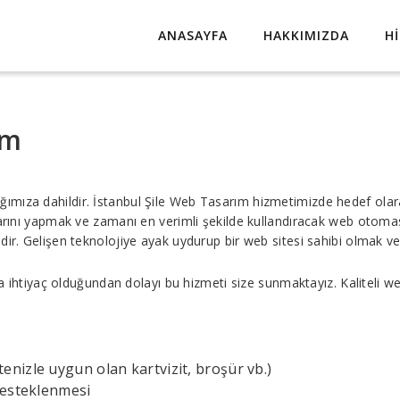
ANASAYFA
HAKKIMIZDA
H
ım
ğımıza dahildir. İstanbul Şile Web Tasarım hizmetimizde hedef olara
mlarını yapmak ve zamanı en verimli şekilde kullandıracak web otom
ir. Gelişen teknolojiye ayak uydurup bir web sitesi sahibi olmak ve
na ihtiyaç olduğundan dolayı bu hizmeti size sunmaktayız. Kaliteli w
nizle uygun olan kartvizit, broşür vb.)
desteklenmesi