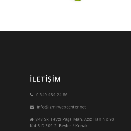
İLETIŞIM
0.549 484 24 86
info@izmirwebcenter.net
848 Sk. Fevzi Paşa Mah. Aziz Han No:90
Kat:3 D:309 2. Beyler / Konak