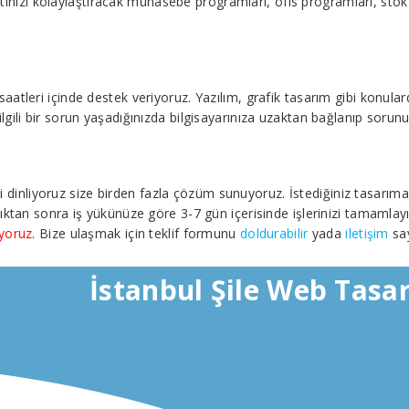
atınızı kolaylaştıracak muhasebe programları, ofis programları, stok t
leri içinde destek veriyoruz. Yazılım, grafik tasarım gibi konularda 
ile ilgili bir sorun yaşadığınızda bilgisayarınıza uzaktan bağlanıp soru
izi dinliyoruz size birden fazla çözüm sunuyoruz. İstediğiniz tasarım
ıktan sonra iş yükünüze göre 3-7 gün içerisinde işlerinizi tamamlayı
iyoruz
. Bize ulaşmak için teklif formunu
doldurabilir
yada
iletişim
say
İstanbul Şile Web Tasa