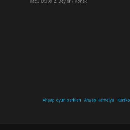
Kat:3 D:309 2. Beyler / Konak
Ahşap oyun parkları
Ahşap Kamelya
Kurtköy