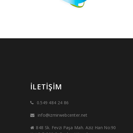
İLETIŞIM
0.549 484 24 86
info@izmirwebcenter.net
848 Sk. Fevzi Paşa Mah. Aziz Han No:90