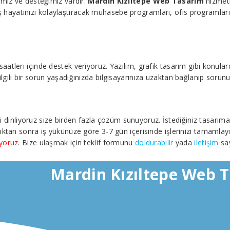
imiz ve desteğimiz vardır.
Mardin Kızıltepe Web Tasarım
hizmetl
 iş hayatınızı kolaylaştıracak muhasebe programları, ofis programları, 
leri içinde destek veriyoruz. Yazılım, grafik tasarım gibi konularda 
ile ilgili bir sorun yaşadığınızda bilgisayarınıza uzaktan bağlanıp soru
izi dinliyoruz size birden fazla çözüm sunuyoruz. İstediğiniz tasarım
ıktan sonra iş yükünüze göre 3-7 gün içerisinde işlerinizi tamamlayı
iyoruz
. Bize ulaşmak için teklif formunu
doldurabilir
yada
iletişim
say
Mardin Kızıltepe Web 