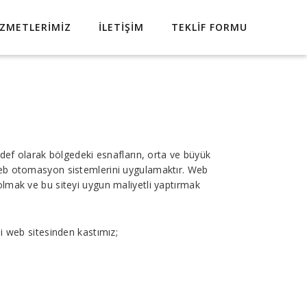
IZMETLERIMIZ
İLETIŞIM
TEKLIF FORMU
ef olarak bölgedeki esnafların, orta ve büyük
 web otomasyon sistemlerini uygulamaktır. Web
olmak ve bu siteyi uygun maliyetli yaptırmak
li web sitesinden kastımız;