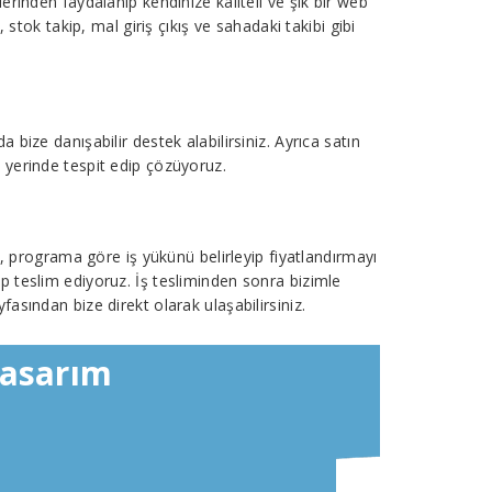
erinden faydalanıp kendinize kaliteli ve şık bir web
stok takip, mal giriş çıkış ve sahadaki takibi gibi
bize danışabilir destek alabilirsiniz. Ayrıca satın
nu yerinde tespit edip çözüyoruz.
a, programa göre iş yükünü belirleyip fiyatlandırmayı
p teslim ediyoruz. İş tesliminden sonra bizimle
fasından bize direkt olarak ulaşabilirsiniz.
Tasarım