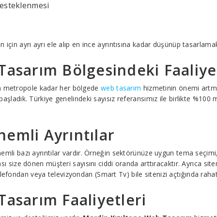
desteklenmesi
in için ayrı ayrı ele alıp en ince ayrıntısına kadar düşünüp tasarlama
Tasarım Bölgesindeki Faaliye
an metropole kadar her bölgede
web tasarım
hizmetinin önemi artma
ladık. Türkiye genelindeki sayısız referansımız ile birlikte %100 m
emli Ayrıntılar
 önemli bazı ayrıntılar vardır. Örneğin sektörünüze uygun tema seçim
ması size dönen müşteri sayısını ciddi oranda arttıracaktır. Ayrıca si
lefondan veya televizyondan (Smart Tv) bile sitenizi açtığında rahatç
Tasarım Faaliyetleri