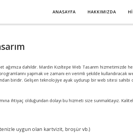
ANASAYFA
HAKKIMIZDA
H
asarım
et ağımıza dahildir. Mardin Kızıltepe Web Tasarım hizmetimizde hed
ve programlarını yapmak ve zamanı en verimli şekilde kullandıracak
dan biridir. Gelişen teknolojiye ayak uydurup bir web sitesi sahibi 
rımına ihtiyaç olduğundan dolayı bu hizmeti size sunmaktayız. Kalite
nizle uygun olan kartvizit, broşür vb.)