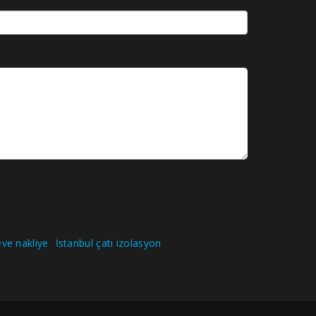
ve nakliye
İstanbul çatı izolasyon