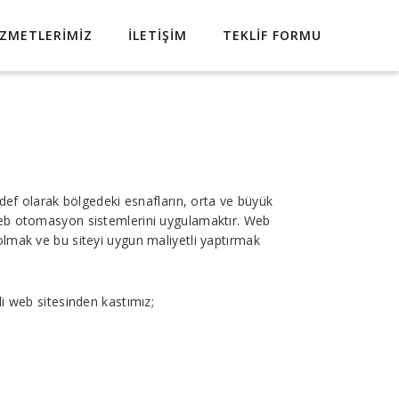
IZMETLERIMIZ
İLETIŞIM
TEKLIF FORMU
ef olarak bölgedeki esnafların, orta ve büyük
 web otomasyon sistemlerini uygulamaktır. Web
olmak ve bu siteyi uygun maliyetli yaptırmak
li web sitesinden kastımız;