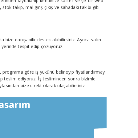
erinden faydalanıp kendinize kaliteli ve şık bir web
stok takip, mal giriş çıkış ve sahadaki takibi gibi
bize danışabilir destek alabilirsiniz. Ayrıca satın
nu yerinde tespit edip çözüyoruz.
a, programa göre iş yükünü belirleyip fiyatlandırmayı
p teslim ediyoruz. İş tesliminden sonra bizimle
fasından bize direkt olarak ulaşabilirsiniz.
Tasarım