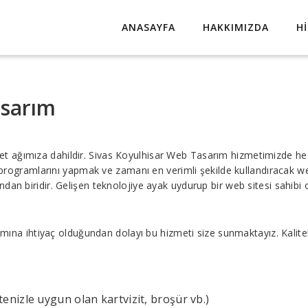
ANASAYFA
HAKKIMIZDA
H
asarım
et ağımıza dahildir. Sivas Koyulhisar Web Tasarım hizmetimizde hed
ve programlarını yapmak ve zamanı en verimli şekilde kullandıracak
dan biridir. Gelişen teknolojiye ayak uydurup bir web sitesi sahibi 
rımına ihtiyaç olduğundan dolayı bu hizmeti size sunmaktayız. Kalite
nizle uygun olan kartvizit, broşür vb.)