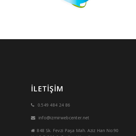
İLETIŞIM
0.549 484 24 86
info@izmirwebcenter.net
848 Sk. Fevzi Paşa Mah. Aziz Han No:90