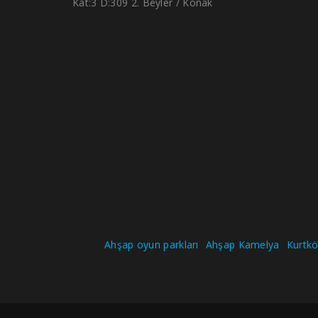
Kat:3 D:309 2. Beyler / Konak
Ahşap oyun parkları
Ahşap Kamelya
Kurtköy