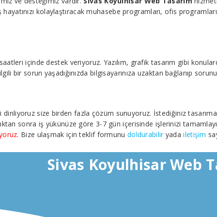
imiz ve desteğimiz vardır.
Sivas Koyulhisar Web Tasarım
hizmetl
 iş hayatınızı kolaylaştıracak muhasebe programları, ofis programları, 
leri içinde destek veriyoruz. Yazılım, grafik tasarım gibi konularda 
ile ilgili bir sorun yaşadığınızda bilgisayarınıza uzaktan bağlanıp soru
izi dinliyoruz size birden fazla çözüm sunuyoruz. İstediğiniz tasarım
ıktan sonra iş yükünüze göre 3-7 gün içerisinde işlerinizi tamamlayı
iyoruz
. Bize ulaşmak için teklif formunu
doldurabilir
yada
iletişim
say
Sivas Koyulhisar Web 