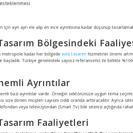
desteklenmesi
in için ayrı ayrı ele alıp en ince ayrıntısına kadar düşünüp tasarlama
Tasarım Bölgesindeki Faaliye
an metropole kadar her bölgede
web tasarım
hizmetinin önemi artma
aşladık. Türkiye genelindeki sayısız referansımız ile birlikte %100
emli Ayrıntılar
 önemli bazı ayrıntılar vardır. Örneğin sektörünüze uygun tema seçim
ması size dönen müşteri sayısını ciddi oranda arttıracaktır. Ayrıca si
lefondan veya televizyondan (Smart Tv) bile sitenizi açtığında rahatç
Tasarım Faaliyetleri