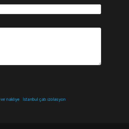
ve nakliye
İstanbul çatı izolasyon