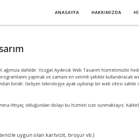
ANASAYFA
HAKKIMIZDA
H
sarım
t ağımıza dahildir. Yozgat Aydıncık Web Tasarım hizmetimizde hede
ve programlarını yapmak ve zamanı en verimli şekilde kullandıracak
dan biridir. Gelişen teknolojiye ayak uydurup bir web sitesi sahibi 
ımına ihtiyaç olduğundan dolayı bu hizmeti size sunmaktayız. Kalitel
nizle uygun olan kartvizit, broşür vb.)