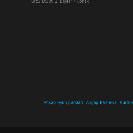
Kat:3 D:309 2. Beyler / Konak
Ahşap oyun parkları
Ahşap Kamelya
Kurtköy