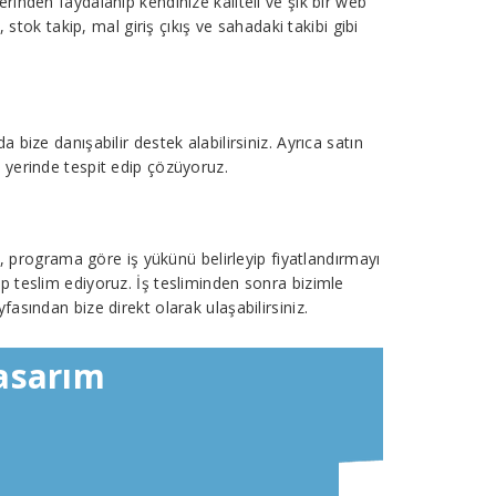
rinden faydalanıp kendinize kaliteli ve şık bir web
stok takip, mal giriş çıkış ve sahadaki takibi gibi
bize danışabilir destek alabilirsiniz. Ayrıca satın
nu yerinde tespit edip çözüyoruz.
a, programa göre iş yükünü belirleyip fiyatlandırmayı
p teslim ediyoruz. İş tesliminden sonra bizimle
fasından bize direkt olarak ulaşabilirsiniz.
asarım