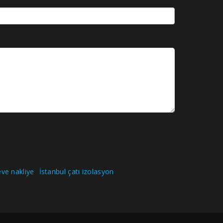
ve nakliye
İstanbul çatı izolasyon