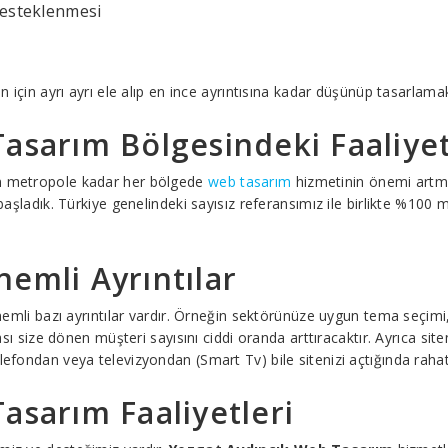
desteklenmesi
in için ayrı ayrı ele alıp en ince ayrıntısına kadar düşünüp tasarlama
asarım Bölgesindeki Faaliyet
an metropole kadar her bölgede
web tasarım
hizmetinin önemi artma
ladık. Türkiye genelindeki sayısız referansımız ile birlikte %100 mü
emli Ayrıntılar
 önemli bazı ayrıntılar vardır. Örneğin sektörünüze uygun tema seçim
ması size dönen müşteri sayısını ciddi oranda arttıracaktır. Ayrıca si
lefondan veya televizyondan (Smart Tv) bile sitenizi açtığında rahatç
asarım Faaliyetleri