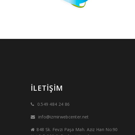
İLETIŞIM
0.549 484 24 86
info@izmirwebcenter.net
848 Sk. Fevzi Paşa Mah. Aziz Han No:90