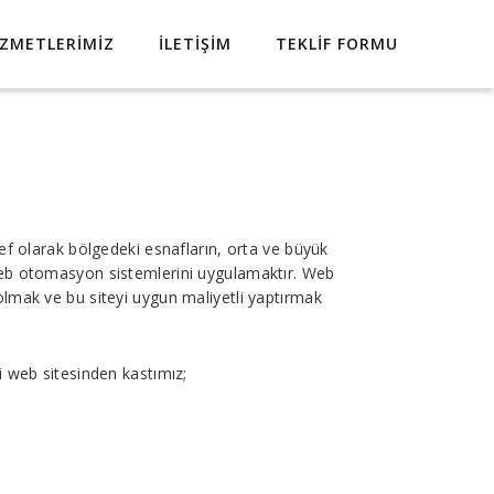
IZMETLERIMIZ
İLETIŞIM
TEKLIF FORMU
f olarak bölgedeki esnafların, orta ve büyük
 web otomasyon sistemlerini uygulamaktır. Web
olmak ve bu siteyi uygun maliyetli yaptırmak
i web sitesinden kastımız;