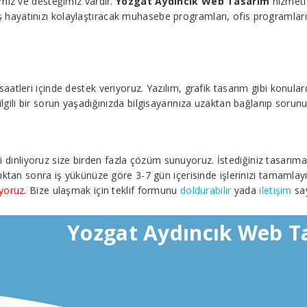
miz ve desteğimiz vardır.
Yozgat Aydıncık Web Tasarım
hizmetle
 iş hayatınızı kolaylaştıracak muhasebe programları, ofis programları, 
leri içinde destek veriyoruz. Yazılım, grafik tasarım gibi konularda 
ile ilgili bir sorun yaşadığınızda bilgisayarınıza uzaktan bağlanıp soru
izi dinliyoruz size birden fazla çözüm sunuyoruz. İstediğiniz tasarım
ıktan sonra iş yükünüze göre 3-7 gün içerisinde işlerinizi tamamlayı
iyoruz
. Bize ulaşmak için teklif formunu
doldurabilir
yada
iletişim
say
Yozgat Aydıncık Web T